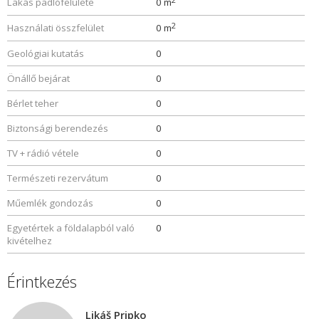
Lakás padlófelülete
0 m
2
Használati összfelület
0 m
Geológiai kutatás
0
Önállő bejárat
0
Bérlet teher
0
Biztonsági berendezés
0
TV + rádió vétele
0
Természeti rezervátum
0
Műemlék gondozás
0
Egyetértek a földalapból való
0
kivételhez
Érintkezés
Likáš Pripko