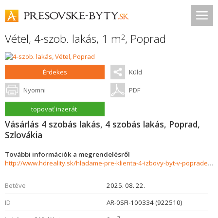
Vétel, 4-szob. lakás, 1 m
,
Poprad
2
Érdekes
Küld
Nyomni
PDF
topovať inzerát
Vásárlás 4 szobás lakás, 4 szobás lakás, Poprad,
Szlovákia
További információk a megrendelésről
http://www.hdreality.sk/hladame-pre-klienta-4-izbovy-byt-v-poprade-sidlisko-pod-skalkou-926188
Betéve
2025. 08. 22.
ID
AR-0SFI-100334 (922510)
2