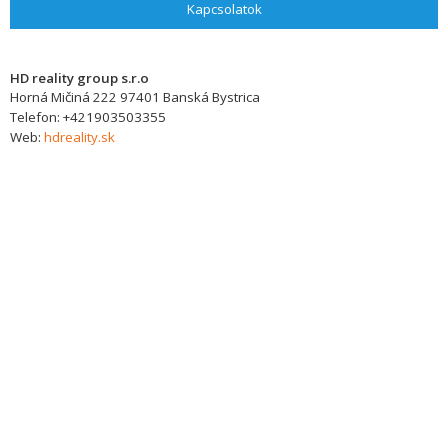
Kapcsolatok
HD reality group s.r.o
Horná Mičiná 222
97401
Banská Bystrica
Telefon:
+421903503355
Web:
hdreality.sk