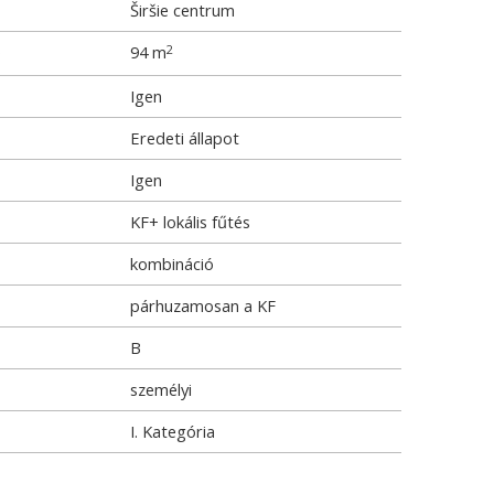
Širšie centrum
e
94 m
2
Igen
Eredeti állapot
Igen
KF+ lokális fűtés
kombináció
párhuzamosan a KF
B
személyi
I. Kategória