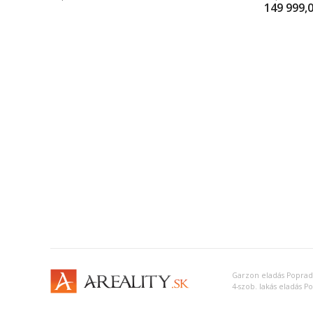
149 999,
Garzon eladás Poprad
4-szob. lakás eladás P