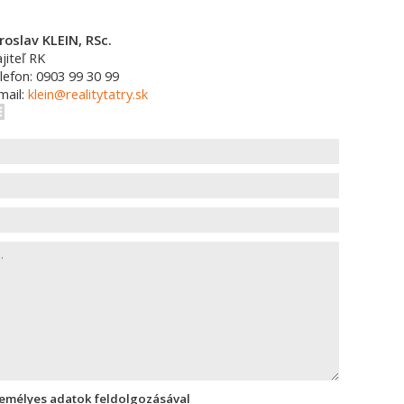
roslav KLEIN, RSc.
jiteľ RK
lefon: 0903 99 30 99
mail:
klein@realitytatry.sk
zemélyes adatok feldolgozásával