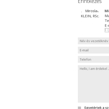
Érintkezés
Mi
Ma
Te
E-
Egyetértek a s