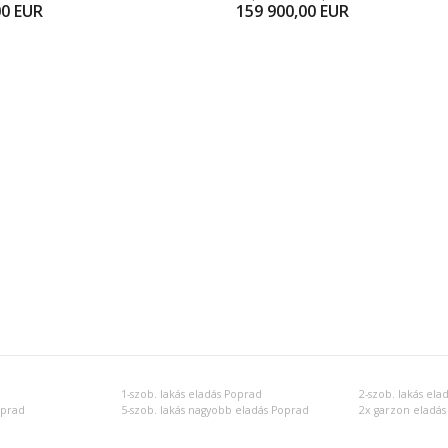
00
EUR
159 900,00
EUR
1-szob. lakás eladás Poprad
2-szob. lakás ela
oprad
5-szob. lakás nagyobb eladás Poprad
2x garzon eladás