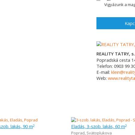
Vigyázunk a mag
Kapc
REALITY TATRY, s.
Popradská cesta 1
Telefon:
0903 99 3
E-mail:
klein@realit
Web:
www.realityta
szob. lakás, 90 m
Eladás, 3-szob. lakás, 60 m
2
2
Poprad
,
Svätoplukova