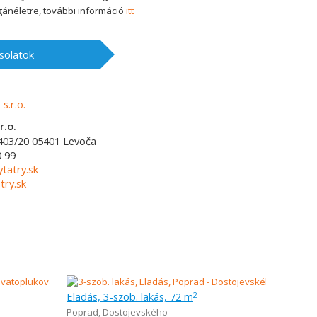
ánéletre, további információ
itt
solatok
r.o.
403/20
05401
Levoča
0 99
ytatry.sk
try.sk
Eladás, 3-szob. lakás, 72 m
2
Poprad
,
Dostojevského