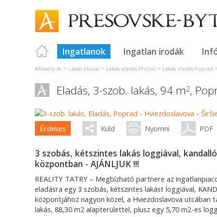
Ingatlanok
Ingatlan irodák
Inf
>
>
>
AReality.sk
Lakás eladás
Lakás eladás Prešov
Lakás eladás Poprad
Eladás, 3-szob. lakás, 94 m
,
Pop
2
Érdekes
Küld
Nyomni
PDF
3 szobás, kétszintes lakás loggiával, kandall
központban - AJÁNLJUK !!!
REALITY TATRY – Megbízható partnere az ingatlanpiaco
eladásra egy 3 szobás, kétszintes lakást loggiával, 
központjához nagyon közel, a Hviezdoslavova utcában ta
lakás, 88,30 m2 alapterülettel, plusz egy 5,70 m2-es log