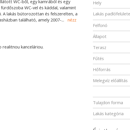
ellátott WC-ből, egy kamrából és egy
Hely
y fürdőszoba WC-vel és káddal, valamint
. A lakás bútorozottan és felszerelten, a
Lakás padlófelület
sasházban található, amely 2007-
...
nézz
Felfonó
Állapot
realitnou kanceláriou.
Terasz
Fűtés
Hőforrás
Melegvíz előállítás
Tulajdon forma
Lakás kategória