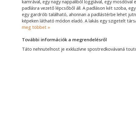
kamrával, egy nagy nappaliból loggiával, egy mosdóval 
padlásra vezető lépcsőből áll. A padláson két szoba, eg
egy gardrób található, ahonnan a padlástérbe lehet jutni
képeken látható módon eladó. A lakás egy szigetelt tár
meg többet
További információk a megrendelésről
Táto nehnuteľnost je exkluzívne spostredkovávaná touto 