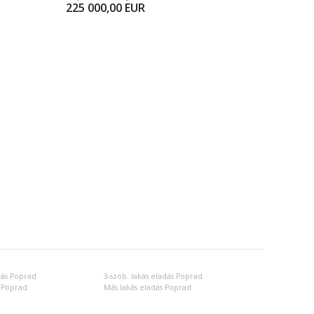
225 000,00
EUR
dás Poprad
3-szob. lakás eladás Poprad
 Poprad
Más lakás eladás Poprad