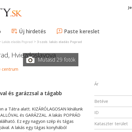
J
ó
Új hirdetés
Paste kereslet
>
>
Lakás eladás Poprad
3-szob. lakás eladás Poprad
rad
,
Hviezdoslavova
Mutasd 29 fotók
Ár
óval és garázzsal a tágabb
Betéve
n a Tátra alatt. KIZÁRÓLAGOSAN kínálunk
ID
KANDALLÓVAL és GARÁZZAL. A lakás POPRÁD
lálható. Ez egy nagyon szép és tágas
Kataszter terület
giával. A lakás egy tágas konyhából