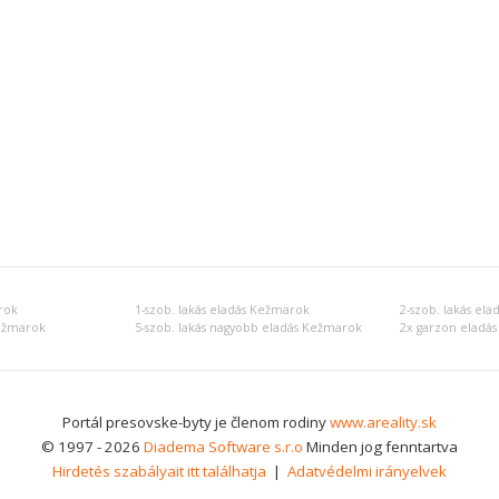
rok
1-szob. lakás eladás Kežmarok
2-szob. lakás el
Kežmarok
5-szob. lakás nagyobb eladás Kežmarok
2x garzon eladá
Portál presovske-byty je členom rodiny
www.areality.sk
© 1997 - 2026
Diadema Software s.r.o
Minden jog fenntartva
Hirdetés szabályait itt találhatja
|
Adatvédelmi irányelvek