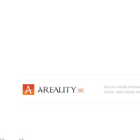
Garzon eladás Kežma
4-szob. lakás eladás 