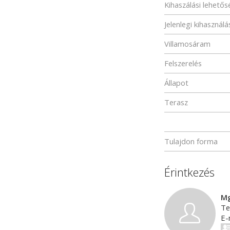
Kihaszálási lehető
Jelenlegi kihasználá
Villamosáram
Felszerelés
Állapot
Terasz
Tulajdon forma
Érintkezés
Mg
Te
E-