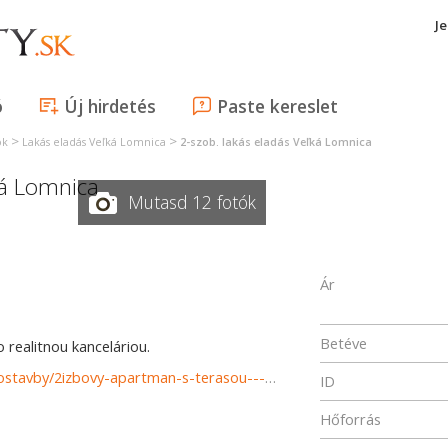
J
ó
Új hirdetés
Paste kereslet
>
>
ok
Lakás eladás Veľká Lomnica
2-szob. lakás eladás Veľká Lomnica
á Lomnica
Mutasd 12 fotók
Ár
Betéve
realitnou kanceláriou.
https://www.reality-poprad.com/predaj-bytov-byty-novostavby/2izbovy-apartman-s-terasou---Velka-Lomnica-37217/?utm_source=areality&utm_medium=xml&utm_term=37217&utm_content=byt&utm_campaign=portaly
ID
Hőforrás