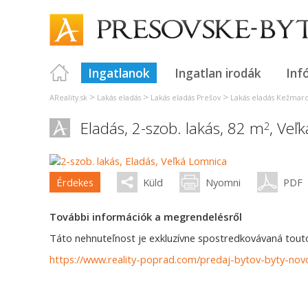
Ingatlanok
Ingatlan irodák
Inf
>
>
>
AReality.sk
Lakás eladás
Lakás eladás Prešov
Lakás eladás Kežmar
Eladás, 2-szob. lakás, 82 m
,
Veľk
2
Érdekes
Küld
Nyomni
PDF
További információk a megrendelésről
Táto nehnuteľnost je exkluzívne spostredkovávaná touto 