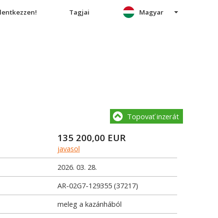
elentkezzen!
Tagjai
Magyar
Topovať inzerát
135 200,00
EUR
javasol
2026. 03. 28.
AR-02G7-129355 (37217)
meleg a kazánhából