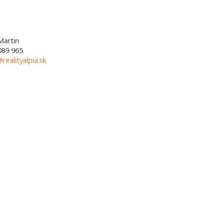
Martin
089 965
@realityalpia.sk