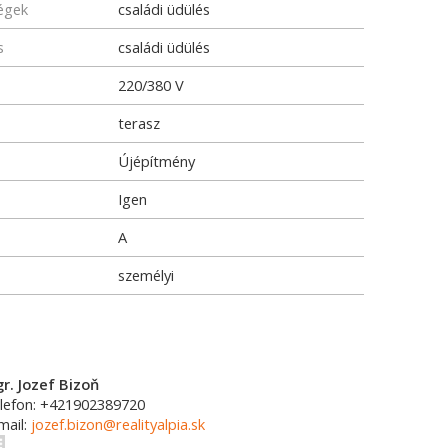
ségek
családi üdülés
s
családi üdülés
220/380 V
terasz
Újépítmény
Igen
A
személyi
r. Jozef Bizoň
lefon: +421902389720
mail:
jozef.bizon@realityalpia.sk