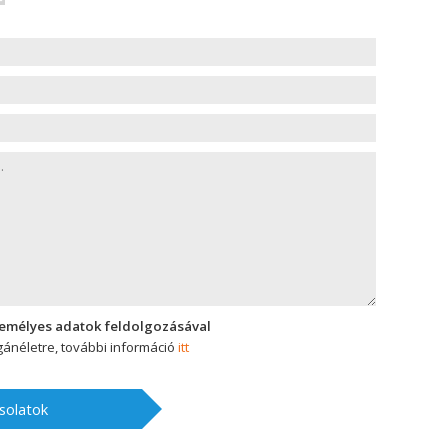
zemélyes adatok feldolgozásával
ánéletre, további információ
itt
solatok