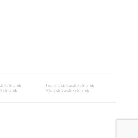
adás Kežmarok
3-szob. lakás eladás Kežmarok
s Kežmarok
Más lakás eladás Kežmarok