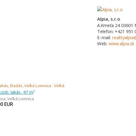
Alpia, s.r.o
A.Kmeťa 24
03601
Telefon:
+421 951 
E-mail:
realityalpia
Web:
www.alpia.sk
szob. lakás, 47 m
2
ica
,
Veľká Lomnica
00
EUR