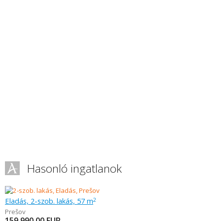
Hasonló ingatlanok
Eladás, 2-szob. lakás, 57 m
2
Prešov
159 990,00
EUR