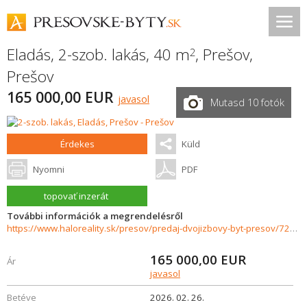
Eladás, 2-szob. lakás, 40 m
,
Prešov
,
2
Prešov
165 000,00 EUR
javasol
Mutasd 10 fotók
Érdekes
Küld
Nyomni
PDF
topovať inzerát
További információk a megrendelésről
https://www.haloreality.sk/presov/predaj-dvojizbovy-byt-presov/72296
165 000,00
EUR
Ár
javasol
Betéve
2026. 02. 26.