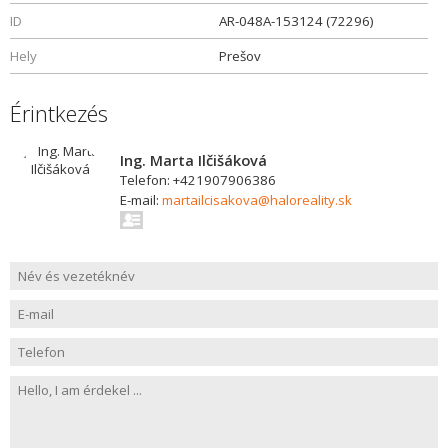
ID
AR-048A-153124 (72296)
Hely
Prešov
Érintkezés
Ing. Marta Ilčišáková
Telefon: +421907906386
E-mail:
martailcisakova@haloreality.sk