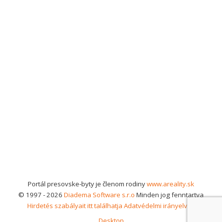
Portál presovske-byty je členom rodiny
www.areality.sk
© 1997 - 2026
Diadema Software s.r.o
Minden jog fenntartva
Hirdetés szabályait itt találhatja
Adatvédelmi irányelvek
Desktop