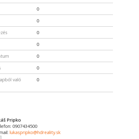
0
0
ezés
0
0
átum
0
s
0
lapból való
0
káš Pripko
lefon: 0907434500
mail:
lukaspripko@hdreality.sk