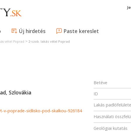
J
ó
Új hirdetés
Paste kereslet
>
kás vétel Poprad
2-szob. lakás vétel Poprad
Betéve
ad, Szlovákia
ID
Lakás padlófelület
byt-v-poprade-sidlisko-pod-skalkou-926184
Használati összfelü
Geológiai kutatás