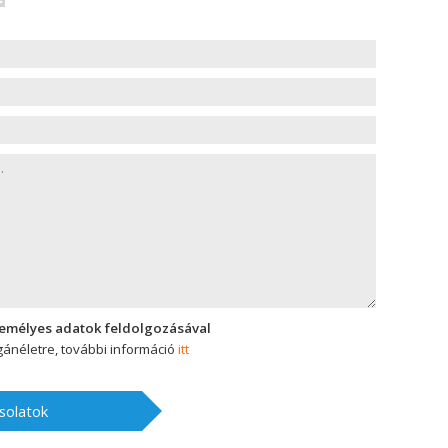
zemélyes adatok feldolgozásával
ánéletre, további információ
itt
solatok