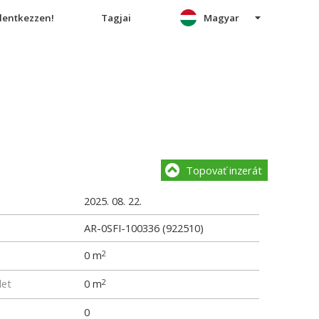
elentkezzen!
Tagjai
Magyar
Topovať inzerát
2025. 08. 22.
AR-0SFI-100336 (922510)
e
0 m
2
let
0 m
2
0