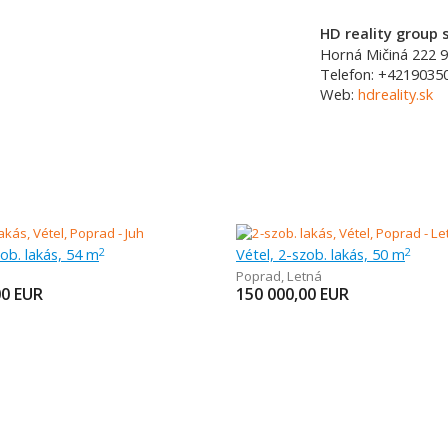
HD reality group s
Horná Mičiná 222
9
Telefon:
+4219035
Web:
hdreality.sk
zob. lakás, 54 m
Vétel, 2-szob. lakás, 50 m
2
2
Poprad
,
Letná
00
EUR
150 000,00
EUR