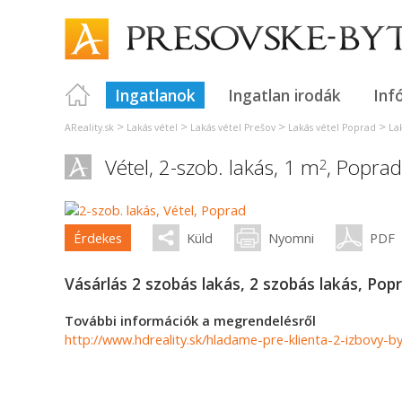
Ingatlanok
Ingatlan irodák
Inf
>
>
>
>
AReality.sk
Lakás vétel
Lakás vétel Prešov
Lakás vétel Poprad
La
Vétel, 2-szob. lakás, 1 m
,
Poprad
2
Érdekes
Küld
Nyomni
PDF
Vásárlás 2 szobás lakás, 2 szobás lakás, Popr
További információk a megrendelésről
http://www.hdreality.sk/hladame-pre-klienta-2-izbovy-