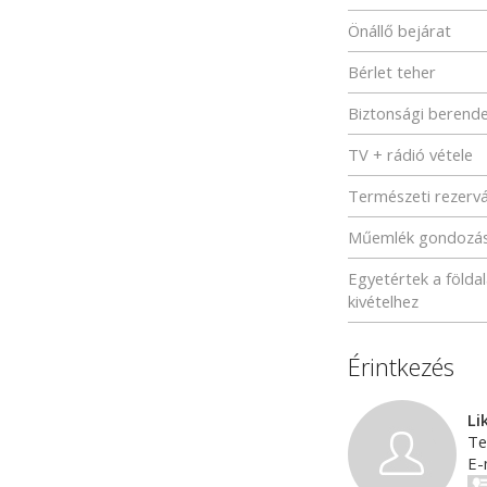
Önállő bejárat
Bérlet teher
Biztonsági berend
TV + rádió vétele
Természeti rezerv
Műemlék gondozá
Egyetértek a földa
kivételhez
Érintkezés
Li
Te
E-