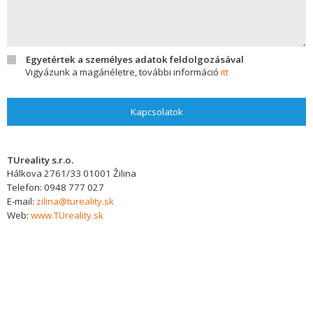
Egyetértek a személyes adatok feldolgozásával
Vigyázunk a magánéletre, további információ
itt
Kapcsolatok
TUreality s.r.o.
Hálkova 2761/33
01001
Žilina
Telefon:
0948 777 027
E-mail:
zilina@tureality.sk
Web:
www.TUreality.sk