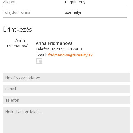
Állapot
Újépítmény
Tulajdon forma
személyi
Érintkezés
Anna Fridmanová
Telefon: +421413217800
E-mail:
fridmanova@tureality.sk