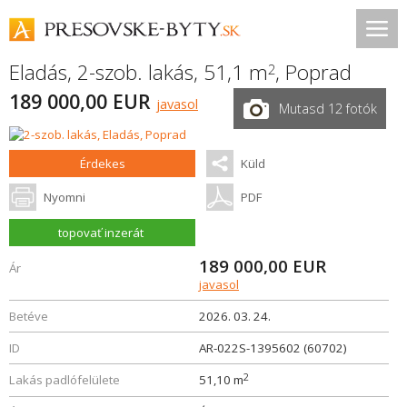
Eladás, 2-szob. lakás, 51,1 m
,
Poprad
2
189 000,00 EUR
javasol
Mutasd 12 fotók
Érdekes
Küld
Nyomni
PDF
topovať inzerát
189 000,00
EUR
Ár
javasol
Betéve
2026. 03. 24.
ID
AR-022S-1395602 (60702)
2
Lakás padlófelülete
51,10 m