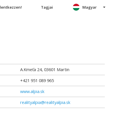
elentkezzen!
Tagjai
Magyar
A.Kmeťa 24
,
03601
Martin
+421 951 089 965
www.alpia.sk
realityalpia@realityalpia.sk