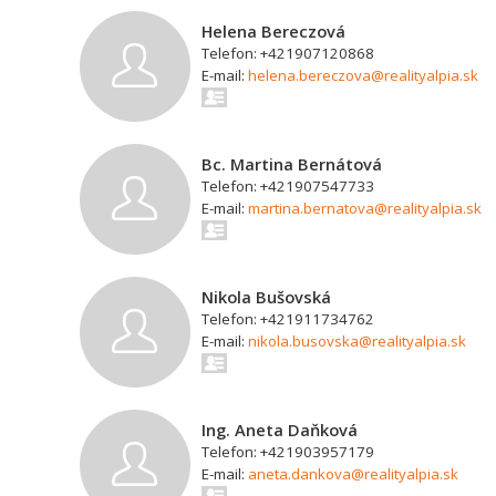
Helena Bereczová
Telefon: +421907120868
E-mail:
helena.bereczova@realityalpia.sk
Bc. Martina Bernátová
Telefon: +421907547733
E-mail:
martina.bernatova@realityalpia.sk
Nikola Bušovská
Telefon: +421911734762
E-mail:
nikola.busovska@realityalpia.sk
Ing. Aneta Daňková
Telefon: +421903957179
E-mail:
aneta.dankova@realityalpia.sk