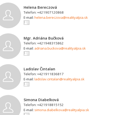
Helena Bereczová
Telefon: +421907120868
E-mail:
helena.bereczova@realityalpia.sk
Mgr. Adriána Bučková
Telefon: +421948315862
E-mail:
adriana.buckova@realityalpia.sk
Ladislav Čintalan
Telefon: +421911836817
E-mail:
ladislav.cintalan@realityalpia.sk
Simona Diabelková
Telefon: +421918815152
E-mail:
simona.diabelkova@realityalpia.sk