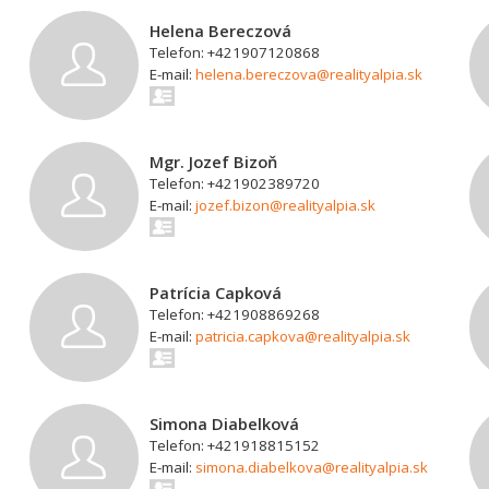
Helena Bereczová
Telefon: +421907120868
E-mail:
helena.bereczova@realityalpia.sk
Mgr. Jozef Bizoň
Telefon: +421902389720
E-mail:
jozef.bizon@realityalpia.sk
Patrícia Capková
Telefon: +421908869268
E-mail:
patricia.capkova@realityalpia.sk
Simona Diabelková
Telefon: +421918815152
E-mail:
simona.diabelkova@realityalpia.sk