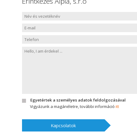
Érintkezés Alpia, s.r.o
Egyetértek a személyes adatok feldolgozásával
Vigyázunk a magánéletre, további információ
itt
Kapcsolatok