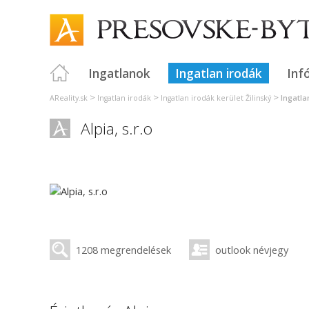
Ingatlanok
Ingatlan irodák
Inf
>
>
>
AReality.sk
Ingatlan irodák
Ingatlan irodák kerület Žilinský
Ingatla
Alpia, s.r.o
1208 megrendelések
outlook névjegy