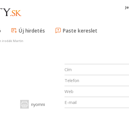
J
ó
Új hirdetés
Paste kereslet
n irodák Martin
Cím
Telefon
Web
E-mail
nyomni