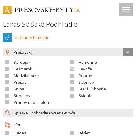
Lakás Spišské Podhradie
Uložiť toto hladanie
Prešovský
Bardejov
Humenné
Kežmarok
Levoča
Medzilaborce
Poprad
Prešov
Sabinov
Snina
Stará Ľubovňa
Stropkov
Svidník
Vranov nad Topľou
Típus
Eladás
Bérlet