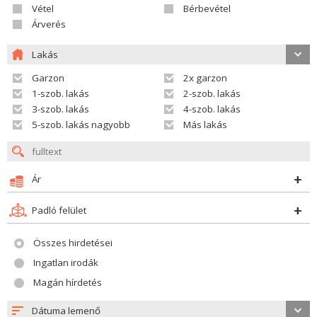
Vétel
Bérbevétel
Árverés
Lakás
Garzon
2x garzon
1-szob. lakás
2-szob. lakás
3-szob. lakás
4-szob. lakás
5-szob. lakás nagyobb
Más lakás
Ár
Padló felület
Összes hirdetései
Ingatlan irodák
Magán hírdetés
Dátuma lemenő