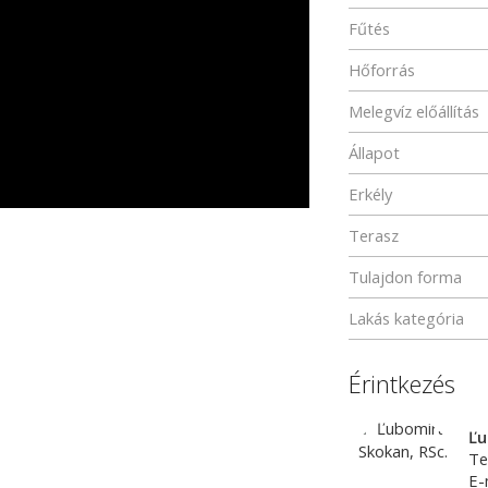
Fűtés
Hőforrás
Melegvíz előállítás
Állapot
Erkély
Terasz
Tulajdon forma
Lakás kategória
Érintkezés
Ľu
Te
E-