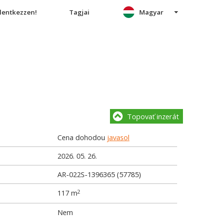
elentkezzen!
Tagjai
Magyar
Topovať inzerát
Cena dohodou
javasol
2026. 05. 26.
AR-022S-1396365 (57785)
e
117 m
2
Nem