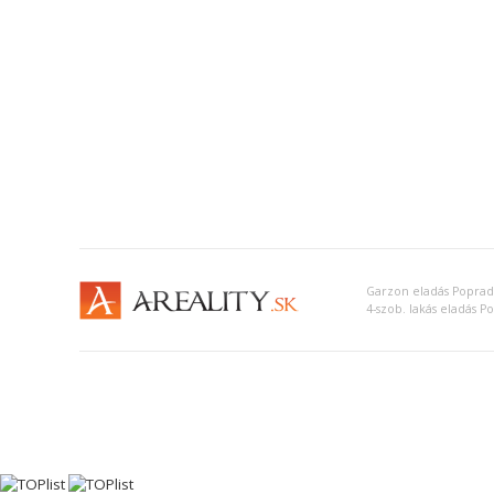
Garzon eladás Poprad
4-szob. lakás eladás P