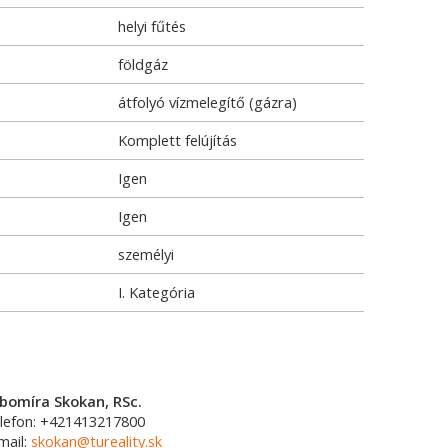
helyi fűtés
földgáz
átfolyó vízmelegítő (gázra)
Komplett felújítás
Igen
Igen
személyi
I. Kategória
bomíra Skokan, RSc.
lefon: +421413217800
mail:
skokan@tureality.sk