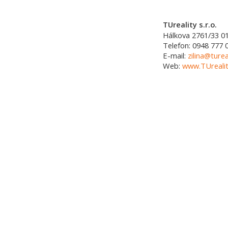
TUreality s.r.o.
Hálkova 2761/33
0
Telefon:
0948 777 
E-mail:
zilina@turea
Web:
www.TUrealit