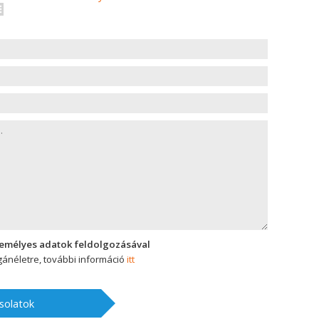
zemélyes adatok feldolgozásával
ánéletre, további információ
itt
solatok