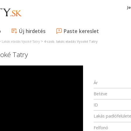
J
ó
Új hirdetés
Paste kereslet
>
>
Lakás eladás Vysoké Tatry
4-szob. lakás eladás Vysoké Tatry
oké Tatry
Ár
Betéve
ID
Lakás padlófelület
Felfonó