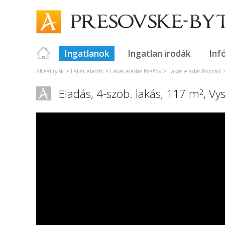
Ingatlanok
Ingatlan irodák
Inf
>
>
>
AReality.sk
Lakás eladás
Lakás eladás Prešov
Lakás eladás Poprad
Eladás, 4-szob. lakás, 117 m
,
Vys
2