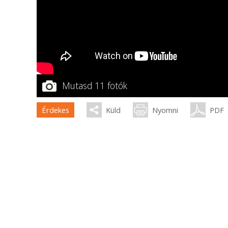
Mutasd 11 fotók
Érdekes
Küld
Nyomni
PDF