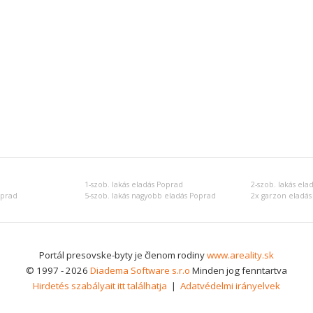
1-szob. lakás eladás Poprad
2-szob. lakás ela
oprad
5-szob. lakás nagyobb eladás Poprad
2x garzon eladás
Portál presovske-byty je členom rodiny
www.areality.sk
© 1997 - 2026
Diadema Software s.r.o
Minden jog fenntartva
Hirdetés szabályait itt találhatja
|
Adatvédelmi irányelvek