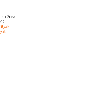
1001
Žilina
027
lity.sk
y.sk